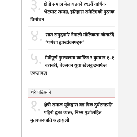
३.
क्षेत्री समाज बेलायतको १९औँ वार्षिक
भेटघाट सम्पन्न, इतिहास समेटिएको पुस्तक
विमोचन
४.
सात समुद्रपारि नेपाली मौलिकता जोगाउँदै
‘गणेशा ह्यान्डीक्राफ्ट्स’
५.
मैत्रीपूर्ण फुटबलमा कार्डिफ र कुम्ब्रान १–१
बराबरी, वेल्सका युवा खेलकुदमार्फत
एकताबद्ध
धेरै पढिएको
१.
क्षेत्री समाज यूकेद्वारा ब्रड पिक दुर्घटनाप्रति
गहिरो दुःख व्यक्त, निम्स पुर्जासहित
मृतकहरूप्रति श्रद्धाञ्जली