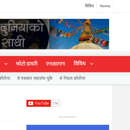
विविध
Home
विविध
फोटो डायरी
एनआरएन
कोरोना
पत्रकार महासंघ यूके
नेपाल कोरोना
ADVERTISEMENT