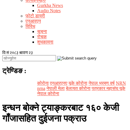
कार्यक्रमहरु
Gurkha News
Audio Notes
फोटो डायरी
एनआरएन
विविध
सूचना
रोचक
शुभकामना
ट्रेण्डिङ
:
कोरोना
एनआरएनए
यूके कोरोना
नेपाल भ्रमण वर्ष
NRN
nrna
नेपाली मेला
बेलायत कोरोना
पत्रकार महासंघ यूके
नेपाल कोरोना
इन्धन बोक्ने ट्याङ्करबाट १६० केजी
गाँजासहित दुईजना पक्राउ