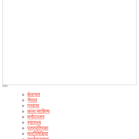
बेलायत
नेपाल
प्रवास
कला/साहित्य
मनोरञ्जन
स्वास्थ्य
पत्रपत्रिका
मल्टीमिडिया