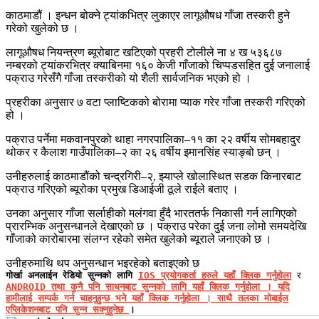
काठमाडौं । इन्धन बोक्ने ट्यांकभित्र लुकाएर लागूऔषध गाँजा तस्करी हुने
गरेको खुलेको छ ।
लागूऔषध नियन्त्रण ब्यूरोबाट खटिएको प्रहरी टोलीले ना ४ ख ५३६८७
नम्बरको ट्यांकरभित्र क्याबिनमा १६० केजी गाँजाको चिप्पडसहित दुई जनालाई
पक्राउ गरेसँगै गाँजा तस्करीको यो शैली सार्वजनिक भएको हो ।
प्रहरीका अनुसार ७ वटा प्लाष्टिकको बोरामा प्याक गरेर गाँजा तस्करी गरिएको
हो ।
पक्राउ पर्नेमा मकवानपुरको थाहा नगरपालिका–११ का २२ वर्षीय सोमबहादुर
थोकर र कैलाश गाउँपालिका–२ का २६ वर्षीय इमानसिंह स्याङ्बो छन् ।
उनीहरुलाई काठमाडौंको चन्द्रगिरी–२, झ्याप्ले खोलास्थित सडक किनारबाट
पक्राउ गरिएको ब्यूरोका प्रमुख डिआईजी ठूले राईले बताए ।
उनका अनुसार गाँजा सर्लाहीको मलंगवा हुँदै भारततर्फ निकासी गर्न लागिएको
प्रारम्भिक अनुसन्धानले देखाएको छ । पक्राउ परेका दुई जना लोमो समयदेखि
गाँजाको कारोबारमा संलग्न रहेको समेत खुलेको ब्यूराले जनाएको छ ।
उनीहरुमाथि थप अनुसन्धान भइरहेको बताइएको छ
गोर्खा अनलाईन रेडियो सुन्नको लागि
IOS प्रयोगकर्ता हरुले यहाँ क्लिक गर्नुहोला
र
ANDROID तथा कुनै पनि साधनबाट सुन्नको लागि यहाँ क्लिक गर्नुहोला । यदि
हामीलाई सम्पर्क गर्न चाहनुहुन्छ भने
यहाँ क्लिक गर्नुहोला । साथै तलका मोबाईल
एप्लिकेशनबाट पनि सुन्न सक्नुहुनेछ
।