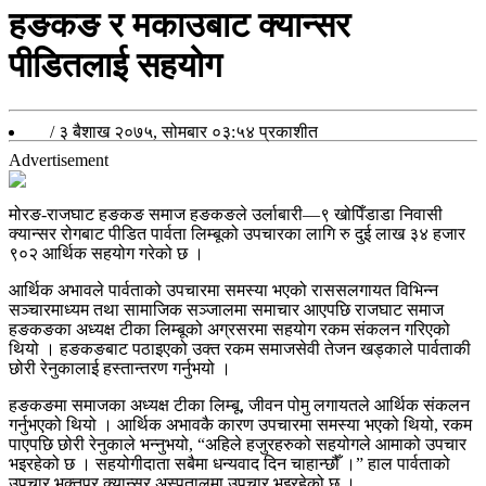
हङकङ र मकाउबाट क्यान्सर
पीडितलाई सहयोग
/
३ बैशाख २०७५, सोमबार ०३:५४
प्रकाशीत
Advertisement
मोरङ-राजघाट हङकङ समाज हङकङले उर्लाबारी—९ खोपिँडाडा निवासी
क्यान्सर रोगबाट पीडित पार्वता लिम्बूको उपचारका लागि रु दुई लाख ३४ हजार
९०२ आर्थिक सहयोग गरेको छ ।
आर्थिक अभावले पार्वताको उपचारमा समस्या भएको राससलगायत विभिन्न
सञ्चारमाध्यम तथा सामाजिक सञ्जालमा समाचार आएपछि राजघाट समाज
हङकङका अध्यक्ष टीका लिम्बूको अग्रसरमा सहयोग रकम संकलन गरिएको
थियो । हङकङबाट पठाइएको उक्त रकम समाजसेवी तेजन खड्काले पार्वताकी
छोरी रेनुकालाई हस्तान्तरण गर्नुभयो ।
हङकङमा समाजका अध्यक्ष टीका लिम्बू, जीवन पोमु लगायतले आर्थिक संकलन
गर्नुभएको थियो । आर्थिक अभावकै कारण उपचारमा समस्या भएको थियो, रकम
पाएपछि छोरी रेनुकाले भन्नुभयो, “अहिले हजुरहरुको सहयोगले आमाको उपचार
भइरहेको छ । सहयोगीदाता सबैमा धन्यवाद दिन चाहान्छौँ ।” हाल पार्वताको
उपचार भक्तपुर क्यान्सर अस्पतालमा उपचार भइरहेको छ ।