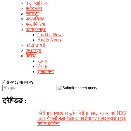
कला/साहित्य
मनोरञ्जन
स्वास्थ्य
पत्रपत्रिका
मल्टीमिडिया
कार्यक्रमहरु
Gurkha News
Audio Notes
फोटो डायरी
एनआरएन
विविध
सूचना
रोचक
शुभकामना
ट्रेण्डिङ
:
कोरोना
एनआरएनए
यूके कोरोना
नेपाल भ्रमण वर्ष
NRN
nrna
नेपाली मेला
बेलायत कोरोना
पत्रकार महासंघ यूके
नेपाल कोरोना