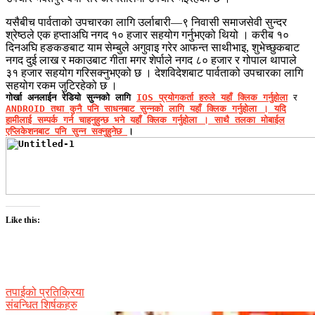
यसैबीच पार्वताको उपचारका लागि उर्लाबारी—९ निवासी समाजसेवी सुन्दर
श्रेष्ठले एक हप्ताअघि नगद १० हजार सहयोग गर्नुभएको थियो । करीब १०
दिनअघि हङकङबाट याम सेम्बुले अगुवाइ गरेर आफन्त साथीभाइ, शुभेच्छुकबाट
नगद दुई लाख र मकाउबाट गीता मगर शेर्पाले नगद ८० हजार र गोपाल थापाले
३१ हजार सहयोग गरिसक्नुभएको छ । देशविदेशबाट पार्वताको उपचारका लागि
सहयोग रकम जुटिरहेको छ ।
गोर्खा अनलाईन रेडियो सुन्नको लागि
IOS प्रयोगकर्ता हरुले यहाँ क्लिक गर्नुहोला
र
ANDROID तथा कुनै पनि साधनबाट सुन्नको लागि यहाँ क्लिक गर्नुहोला । यदि
हामीलाई सम्पर्क गर्न चाहनुहुन्छ भने
यहाँ क्लिक गर्नुहोला । साथै तलका मोबाईल
एप्लिकेशनबाट पनि सुन्न सक्नुहुनेछ
।
Like this:
तपाईको प्रतिक्रिया
संबन्धित शिर्षकहरु