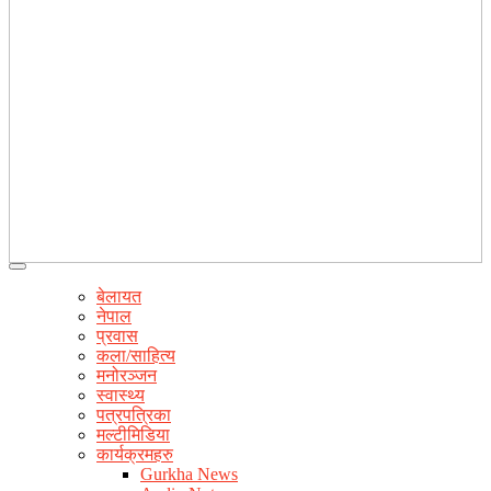
बेलायत
नेपाल
प्रवास
कला/साहित्य
मनोरञ्जन
स्वास्थ्य
पत्रपत्रिका
मल्टीमिडिया
कार्यक्रमहरु
Gurkha News