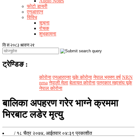
Audio Notes
फोटो डायरी
एनआरएन
विविध
सूचना
रोचक
शुभकामना
ट्रेण्डिङ
:
कोरोना
एनआरएनए
यूके कोरोना
नेपाल भ्रमण वर्ष
NRN
nrna
नेपाली मेला
बेलायत कोरोना
पत्रकार महासंघ यूके
नेपाल कोरोना
बालिका अपहरण गरेर भाग्ने क्रममा
भिरबाट लडेर मृत्यु
/
१८ चैत्र २०७४, आईतवार ०४:३९
प्रकाशीत