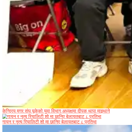
केन्द्रिय मगर संघ यूकेको युवा विभाग अध्यक्षमा दीपक थापा माइथाने
गायन र नृत्य रियालिटी शो मा छानिए बेलायतबाट ८ प्रतिभा