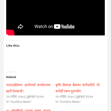
Like this:
Related
मानवअधिकार आयोगको कार्यालयमा
कृषि विकास बैंकका कर्मचारीले गरे
प्रहरी घेराबन्दी !
करोडौँ रकम दुरुपयोग
२५ मंसिर २०७२, शुक्रबार १२:१५
२५ मंसिर २०७२, शुक्रबार १२:१५
In "Gurkha News"
In "Gurkha News"
१२ वर्षअघिको हत्यामा सांसद आलम