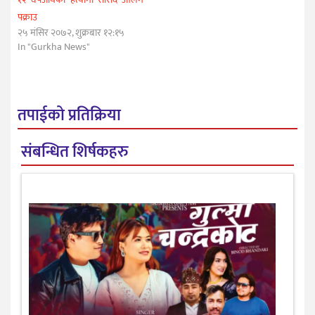
पक्राउ
२५ मंसिर २०७२, शुक्रबार १२:१५
In "Gurkha News"
तपाईको प्रतिक्रिया
संबन्धित शिर्षकहरु