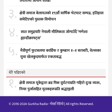
तयारीमा जापान शाखा
३.
क्षेत्री समाज बेलायतको १९औँ वार्षिक भेटघाट सम्पन्न, इतिहास
समेटिएको पुस्तक विमोचन
४.
सात समुद्रपारि नेपाली मौलिकता जोगाउँदै ‘गणेशा
ह्यान्डीक्राफ्ट्स’
५.
मैत्रीपूर्ण फुटबलमा कार्डिफ र कुम्ब्रान १–१ बराबरी, वेल्सका
युवा खेलकुदमार्फत एकताबद्ध
धेरै पढिएको
१.
क्षेत्री समाज यूकेद्वारा ब्रड पिक दुर्घटनाप्रति गहिरो दुःख व्यक्त,
निम्स पुर्जासहित मृतकहरूप्रति श्रद्धाञ्जली
© 2016-2024 Gurkha Radio- गोर्खा रेडियो | All rights Reserved.