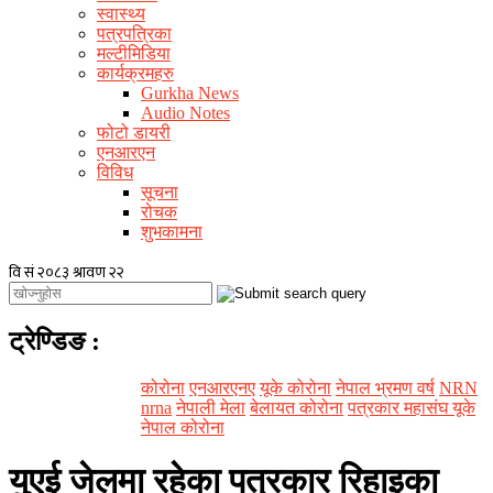
स्वास्थ्य
पत्रपत्रिका
मल्टीमिडिया
कार्यक्रमहरु
Gurkha News
Audio Notes
फोटो डायरी
एनआरएन
विविध
सूचना
रोचक
शुभकामना
ट्रेण्डिङ
:
कोरोना
एनआरएनए
यूके कोरोना
नेपाल भ्रमण वर्ष
NRN
nrna
नेपाली मेला
बेलायत कोरोना
पत्रकार महासंघ यूके
नेपाल कोरोना
युएई जेलमा रहेका पत्रकार रिहाइका