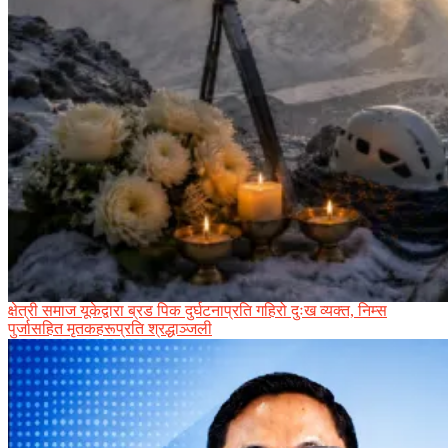
क्षेत्री समाज यूकेद्वारा ब्रड पिक दुर्घटनाप्रति गहिरो दुःख व्यक्त, निम्स
पुर्जासहित मृतकहरूप्रति श्रद्धाञ्जली