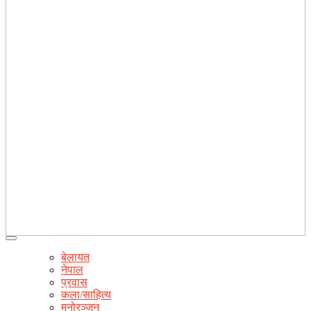
बेलायत
नेपाल
प्रवास
कला/साहित्य
मनोरञ्जन