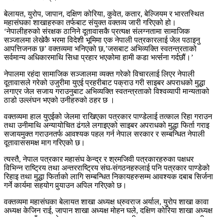
बेलायत, युरोप, जापान, दक्षिण कोरिया, कुवेत, कतार, बेल्जियम र भारतस्थित
महासंघका शाखाहरुका तर्फबाट संयुक्त वक्तव्य जारी गरिएको हो।
‘नेपालीहरुको संरक्षक ठानिने दूतावासकै प्रत्यक्ष संलग्नतामा सामाजिक
सञ्जालमा लेखेकै भरमा विदेशी भूमिमा एक नेपाली पत्रकारलाई जेल पठाइनु
आपत्तिजनक छ’ वक्तव्यमा भनिएको छ,’जसबाट अभिव्यक्ति स्वतन्त्रताको
सर्वमान्य अधिकारमाथि सिधा प्रहार भएकोमा हामी कडा भर्त्सना गर्दछौं।’
नेपालमा रहंदा सामाजिक सञ्जालमा व्यक्त गरेको विचारलाई लिएर नेपाली
दूतावासले गरेको उजुरीमा युएई प्रहरीबाट पक्राउ गरी साइबर अपराधको मुद्धा
लगाएर जेल सजाय गराउनुबाट अभिव्यक्ति स्वतन्त्रताको विश्वव्यापी मान्यताको
ठाडो उल्लंघन भएको उनीहरुको ठहर छ ।
वक्तव्यमा हाल युएईको जेलमा राखिएका पत्रकार पाण्डेलाई तत्काल रिहा गराउन
तथा उनीमाथि अन्यायोचित ढंगले लगाइएको साइबर अपराधको मुद्धा फिर्ता गराइ
सजायमुक्त गराउनतर्फ आवश्यक पहल गर्न नेपाल सरकार र सम्बन्धित नेपाली
दूतावाससमक्ष माग गरिएको छ।
त्यस्तै, नेपाल पत्रकार महासंघ केन्द्र र श्रमजिवी पत्रकारहरुका पक्षधर
विभिन्न राष्ट्रिय तथा अन्तरराष्ट्रिय संघ-संगठनहरुलाई पनि पत्रकार पाण्डेको
रिहाइ तथा मुद्धा फिर्ताको लागि सम्बन्धित निकायहरुसम्म आवश्यक दबाब सिर्जना
गर्ने कार्यमा सहयोग पुर्‍याउन अपिल गरिएको छ।
वक्तव्यमा महासंघका बेलायत शाखा अध्यक्ष ध्रुवराज अर्याल, युरोप शाखा कावा
अध्यक्ष केजिन राई, जापान शाखा अध्यक्ष मोहन घले, दक्षिण कोरिया शाखा अध्यक्ष