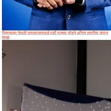
विश्वभरका नेपाली पत्रकारहरुलाई एउटै मञ्चमा जोड्ने अन्तिम तयारीमा जापान
शाखा