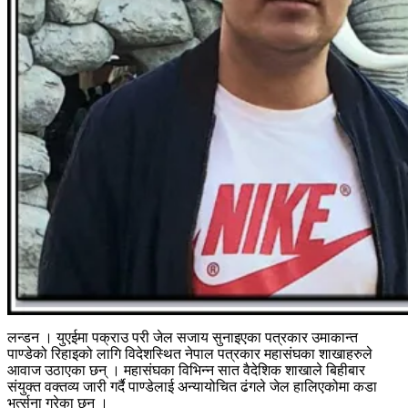
लन्डन । युएईमा पक्राउ परी जेल सजाय सुनाइएका पत्रकार उमाकान्त
पाण्डेको रिहाइको लागि विदेशस्थित नेपाल पत्रकार महासंघका शाखाहरुले
आवाज उठाएका छन् । महासंघका विभिन्न सात वैदेशिक शाखाले बिहीबार
संयुक्त वक्तव्य जारी गर्दै पाण्डेलाई अन्यायोचित ढंगले जेल हालिएकोमा कडा
भर्त्सना गरेका छन् ।