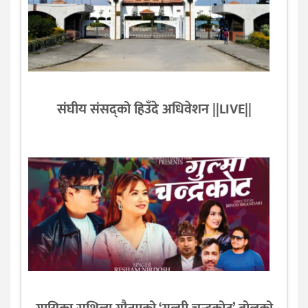
संघीय संसद्को हिउँदे अधिवेशन ||LIVE||