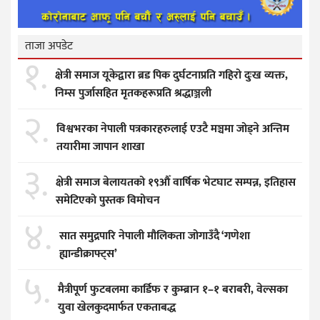
ताजा अपडेट
१.
क्षेत्री समाज यूकेद्वारा ब्रड पिक दुर्घटनाप्रति गहिरो दुःख व्यक्त,
निम्स पुर्जासहित मृतकहरूप्रति श्रद्धाञ्जली
२.
विश्वभरका नेपाली पत्रकारहरुलाई एउटै मञ्चमा जोड्ने अन्तिम
तयारीमा जापान शाखा
३.
क्षेत्री समाज बेलायतको १९औँ वार्षिक भेटघाट सम्पन्न, इतिहास
समेटिएको पुस्तक विमोचन
४.
सात समुद्रपारि नेपाली मौलिकता जोगाउँदै ‘गणेशा
ह्यान्डीक्राफ्ट्स’
५.
मैत्रीपूर्ण फुटबलमा कार्डिफ र कुम्ब्रान १–१ बराबरी, वेल्सका
युवा खेलकुदमार्फत एकताबद्ध