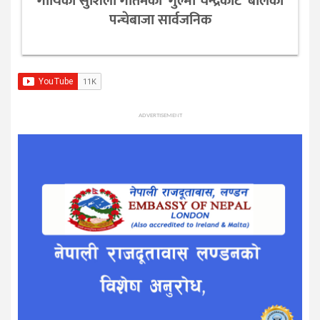
गायिका सुशिला गौतमको ‘गुल्मी चन्द्रकोट’ बोलको
पन्चेबाजा सार्वजनिक
ADVERTISEMENT