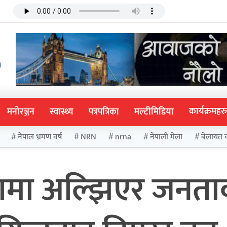
कार्यक्रमहरु
मनोरञ्जन
स्वास्थ्य
पत्रपत्रिका
मल्टीमिडिया
नेपाल भ्रमण वर्ष
NRN
nrna
नेपाली मेला
बेलायत 
ामा अल्झिएर जनता