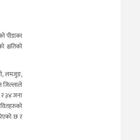
िको पीडाका
ो क्षतिको
मी, लमजुङ,
न जिल्लाले
् र ३४ जना
भावितहरुको
गरिएको छ र