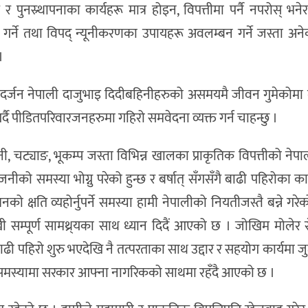
र पुनस्र्थापनाका कार्यहरू मात्र होइन, विपत्तीमा पर्नै नपरोस् भने
गर्ने तथा विपद् न्यूनीकरणका उपायहरू अवलम्बन गर्ने जस्ता अनेक
।
 दर्जन नेपाली दाजुभाइ दिदीबहिनीहरुको असमयमै जीवन गुमेकोमा 
गर्दै पीडितपरिवारजनहरुमा गहिरो समवेदना व्यक्त गर्न चाहन्छु ।
, चट्याङ, भूकम्प जस्ता विभिन्न खालका प्राकृतिक विपत्तीको नेपाल
को समस्या भोग्नु परेको हुन्छ र बर्षात् सँगसँगै बाढी पहिरोका का
उधनको क्षति व्यहोर्नुपर्ने समस्या हामी नेपालीको नियतीजस्तै बन्ने ग
 सम्पूर्ण सामथ्र्यका साथ ध्यान दिदैं आएको छ । जोखिम मोलेर सेन
बाढी पहिरो शुरु भएदेखि नै तत्परताका साथ उद्दार र सहयोग कार्यमा 
र समस्यामा सरकार आफ्ना नागरिकको साथमा रहँदै आएको छ ।