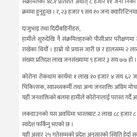
संक्रमितको ४८.१ प्रतिशत अर्थात् ८ हजार ११ जना निक
क्रममा हुनुहुन्छ । र, २३ हजार ९ सय १० जना क्वारिन्टिनमा 
दाजुभाइ तथा दिदीबहिनीहरु,
हामीले शुरुदेखि नै संक्रमितहरुको पीसीआर परीक्षणमा
राखेका थियौं । हाम्रो यो प्रयास जारी छ र हालसम्म 
संख्या प्रतिदश लाख जनसंख्यामा ९ हजार ३ सय ७७ हो ।
कोरोना रोकथाम कार्यमा १ लाख १० हजार ४ सय ६२ जना स
चिकित्सक, स्वास्थ्यकर्मी तथा अन्य जनशक्ति अग्रिम मो
यही जनशक्तिको बलमा हामीले कोरोनालाई परास्त गर्दै अ
लकडाउनको यस अवधिमा भारतबाट २ लाख ८८ हजार ८ सय
स्वदेश फर्किनु भएको छ ।
यही असार २५ गतेसम्मको प्रदेश अनुसारको स्थिति हेर्दा सबै