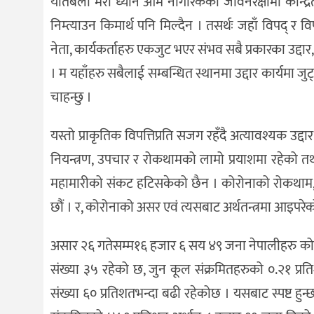
यतिबेला मेरो ध्यान आम नागरिकको जीवनरक्षामा केन्द्रित
निम्त्याउन किमार्थ पनि मिल्दैन । तसर्थः जहाँ विपद् 
नेता, कार्यकर्ताहरु एकजुट भएर संभव सबै प्रकारका उद्
। म यहाँहरु सबैलाई सम्बन्धित स्थानमा उद्दार कार्यमा ज
चाहन्छु ।
यस्तो प्राकृतिक विपत्तिप्रति सजग रहँदै अत्यावश्यक उद्
नियन्त्रण, उपचार र रोकथामको लामो प्रयाशमा रहेको तथ्य
महामारीको संकट हटिसकेको छैन । कोरोनाको रोकथाम, निय
छौं । र, कोरोनाको असर एवं त्यसबाट अर्थतन्त्रमा आइपरेक
असार २६ गतेसम्म१६ हजार ६ सय ४९ जना नेपालीहरु कोरो
संख्या ३५ रहेको छ, जुन कूल संक्रमितहरुको ०.२१ प्रत
संख्या ६० प्रतिशतभन्दा बढी रहेकोछ । यसबाट स्पष्ट हुन