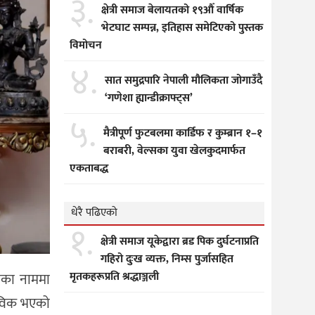
३.
क्षेत्री समाज बेलायतको १९औँ वार्षिक
भेटघाट सम्पन्न, इतिहास समेटिएको पुस्तक
विमोचन
४.
सात समुद्रपारि नेपाली मौलिकता जोगाउँदै
‘गणेशा ह्यान्डीक्राफ्ट्स’
५.
मैत्रीपूर्ण फुटबलमा कार्डिफ र कुम्ब्रान १–१
बराबरी, वेल्सका युवा खेलकुदमार्फत
एकताबद्ध
धेरै पढिएको
१.
क्षेत्री समाज यूकेद्वारा ब्रड पिक दुर्घटनाप्रति
गहिरो दुःख व्यक्त, निम्स पुर्जासहित
मृतकहरूप्रति श्रद्धाञ्जली
सीका नाममा
भाविक भएको