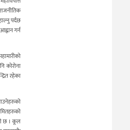
महाविपत्ति
, राजनीतिक
ल्नु पर्दछ
आह्वान गर्न
ा महामारीको
पनि कोरोना
्रित रहेका
माउनेहरुको
्रमितहरुको
को छ । कूल