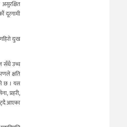
र असुरक्षित
ौं दूरगामी
गहिरो दुःख
 सँधै उच्च
रणले क्षति
रेको छ । यस
ा, प्रहरी,
जुट्दै आएका