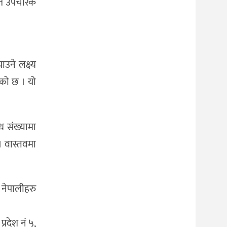
शत उपचारकै
उने लक्ष्य
एको छ । यो
ध संख्यामा
। वास्तवमा
नेपालीहरु
्रदेश नं ५,