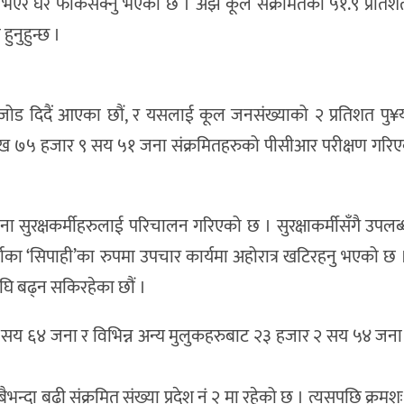
ो भएर घर फर्किसक्नु भएको छ । अझै कूल संक्रमितको ५१.९ प्रति
हुनुहुन्छ ।
 जोड दिदैं आएका छौं, र यसलाई कूल जनसंख्याको २ प्रतिशत पु¥या
२ लाख ७५ हजार ९ सय ५१ जना संक्रमितहरुको पीसीआर परीक्षण गरि
ुरक्षकर्मीहरुलाई परिचालन गरिएको छ । सुरक्षाकर्मीसँगै उपलब्
र्चाका ‘सिपाही’का रुपमा उपचार कार्यमा अहोरात्र खटिरहनु भएको छ 
घि बढ्न सकिरहेका छौं ।
 ६४ जना र विभिन्न अन्य मुलुकहरुबाट २३ हजार २ सय ५४ जना 
भन्दा बढी संक्रमित संख्या प्रदेश नं २ मा रहेको छ । त्यसपछि क्रमशः प