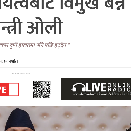
यित्वबाट विमुख बन्न
न्त्री ओली
कार कुनै हालतमा पनि पछि हट्दैन "
०६
प्रकाशीत
ADVERTISEMENT