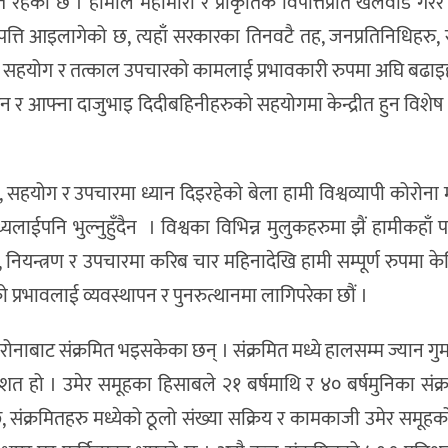
 रहेको छ । हामीले महामारी र प्राकृतिक विपत्तिप्रति खेलवाड गरेर 
र विपत्ति आइलागेको छ, त्यहाँ सरकारका तिनवटै तह, जनप्रतिनिधिहरु
दार, सहयोग र तत्काल उपचारको कामलाई प्रभावकारी रुपमा अघि बढाइहा
ुट्न र आफ्ना दाजुभाइ दिदीबहिनीहरुको सहयोगमा केन्द्रीत हुन विशेष 
दार, सहयोग र उपचारमा ध्यान दिइरहेको बेला हामी विश्वव्यापी कोरोन
लाईपनि भुल्नुहुँदैन । विश्वका विभिन्न मुलुकहरुमा झैं हामीकहाँ 
न्त्रण र उपचारमा करिब चार महिनादेखि हामी सम्पूर्ण रुपमा केन्द
ो प्रभावलाई व्यवस्थापन र पुनरुत्थानमा लागिपरेका छौं ।
नाबाट संक्रमित भइसकेका छन् । संक्रमित मध्ये हालसम्म ज्यान गु
िशत हो । उमेर समूहका हिसाबले २१ बर्षमाथि र ४० बर्षमुनिका संक
्छ, संक्रमितहरु मध्येको ठूलो संख्या सक्रिय र कामकाजी उमेर समूह