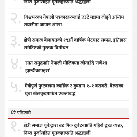
निम्स पुर्जासहित मृतकहरूप्रति श्रद्धाञ्जली
२.
विश्वभरका नेपाली पत्रकारहरुलाई एउटै मञ्चमा जोड्ने अन्तिम
तयारीमा जापान शाखा
३.
क्षेत्री समाज बेलायतको १९औँ वार्षिक भेटघाट सम्पन्न, इतिहास
समेटिएको पुस्तक विमोचन
४.
सात समुद्रपारि नेपाली मौलिकता जोगाउँदै ‘गणेशा
ह्यान्डीक्राफ्ट्स’
५.
मैत्रीपूर्ण फुटबलमा कार्डिफ र कुम्ब्रान १–१ बराबरी, वेल्सका
युवा खेलकुदमार्फत एकताबद्ध
धेरै पढिएको
१.
क्षेत्री समाज यूकेद्वारा ब्रड पिक दुर्घटनाप्रति गहिरो दुःख व्यक्त,
निम्स पुर्जासहित मृतकहरूप्रति श्रद्धाञ्जली