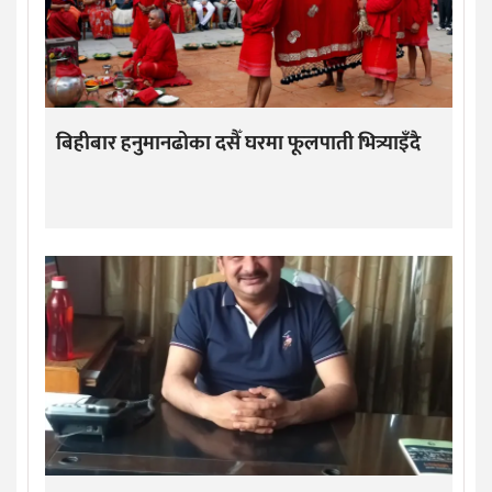
बिहीबार हनुमानढोका दसैँ घरमा फूलपाती भित्र्याइँदै